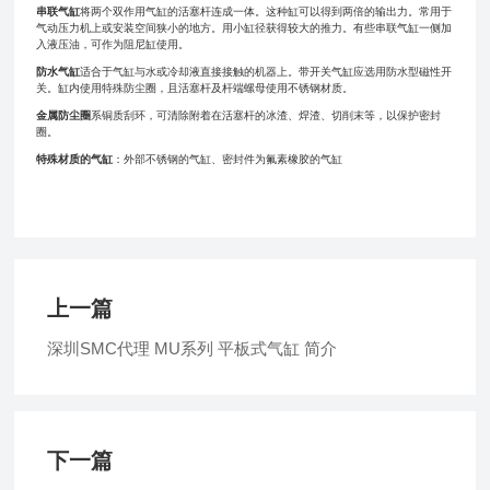
串联气缸
将两个双作用气缸的活塞杆连成一体。这种缸可以得到两倍的输出力。常用于
气动压力机上或安装空间狭小的地方。用小缸径获得较大的推力。有些串联气缸一侧加
入液压油，可作为阻尼缸使用。
防水气缸
适合于气缸与水或冷却液直接接触的机器上。带开关气缸应选用防水型磁性开
关。缸内使用特殊防尘圈，且活塞杆及杆端螺母使用不锈钢材质。
金属防尘圈
系铜质刮环，可清除附着在活塞杆的冰渣、焊渣、切削末等，以保护密封
圈。
特殊材质的气缸
：外部不锈钢的气缸、密封件为氟素橡胶的气缸
上一篇
深圳SMC代理 MU系列 平板式气缸 简介
下一篇