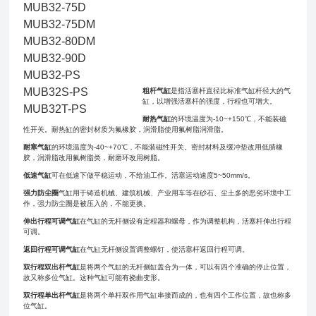
MUB32-75D
MUB32-75DM
MUB32-80DM
MUB32-90D
MUB32-PS
MUB32S-PS
粗杆气缸
是指活塞杆直径比标准气缸杆径大的气
缸，以增强活塞杆的强度，行程也可增大。
MUB32T-PS
耐热气缸
的环境温度为-10~+150℃，不能装磁
性开关。耐热缸的密封材质为氟橡胶，润滑脂使用氟树脂润滑脂。
耐寒气缸
的环境温度为-40~+70℃，不能装磁性开关。密封材料及缓冲垫改用低腈橡
胶，润滑脂改用氟树脂类，耐磨环改用树脂。
低速气缸
可在低速下做平稳运动，不给油工作。活塞运动速度5~50mm/s。
强力防尘圈
气缸用于铸造机械、建筑机械、产业用车等在砂石、尘土多的恶劣环境中工
作，强力防尘圈是被压入的，不能更换。
伸出行程可调气缸
在气缸的无杆侧设有定程器和螺母，作为调整机构，活塞杆伸出行程
可调。
返回行程可调气缸
在气缸无杆侧设置调整螺钉，使活塞杆返回行程可调。
双行程双出杆气缸
是将两个气缸的无杆侧缸盖合为一体，可以有四个准确的停止位置，
故又称多位气缸。这种气缸可能有挠曲变形。
双行程单出杆气缸
是将两个单杆双作用气缸串接而成的，也有四个工作位置，故也称多
位气缸。