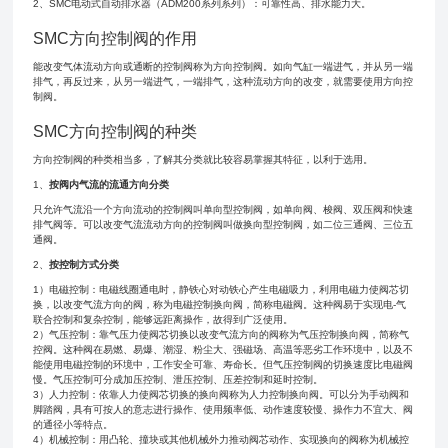
2、SMC电动式自动排水器（ADM200系列系列）：可靠性高、排水能力大。
SMC方向控制阀的作用
能改变气体流动方向或通断的控制阀称为方向控制阀。如向气缸一端进气，并从另一端
排气，再反过来，从另一端进气，一端排气，这种流动方向的改变，就需要使用方向控
制阀。
SMC方向控制阀的种类
方向控制阀的种类相当多，了解其分类就比较容易掌握其特征，以利于选用。
1、
按阀内气流的流通方向分类
只允许气流沿一个方向流动的控制阀叫单向型控制阀，如单向阀、梭阀、双压阀和快速
排气阀等。可以改变气流流动方向的控制阀叫做换向型控制阀，如二位三通阀、三位五
通阀。
2、
按控制方式分类
1）电磁控制：电磁线圈通电时，静铁心对动铁心产生电磁吸力，利用电磁力使阀芯切
换，以改变气流方向的阀，称为电磁控制换向阀，简称电磁阀。这种阀易于实现电-气
联合控制和复杂控制，能够远距离操作，故得到广泛使用。
2）气压控制：靠气压力使阀芯切换以改变气流方向的阀称为气压控制换向阀，简称气
控阀。这种阀在易燃、易爆、潮湿、粉尘大、强磁场、高温等恶劣工作环境中，以及不
能使用电磁控制的环境中，工作安全可靠、寿命长。但气压控制阀的切换速度比电磁阀
慢。气压控制可分成加压控制、泄压控制、压差控制和延时控制。
3）人力控制：依靠人力使阀芯切换的换向阀称为人力控制换向阀。可以分为手动阀和
脚踏阀，具有可按人的意志进行操作、使用频率低、动作速度较慢、操作力不宜大、阀
的通径小等特点。
4）机械控制：用凸轮、撞块或其他机械外力推动阀芯动作、实现换向的阀称为机械控