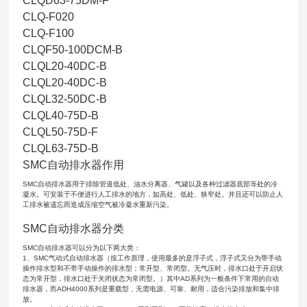
CLQD63-75DM-F
CLQ-F020
CLQ-F100
CLQF50-100DCM-B
CLQL20-40DC-B
CLQL20-40DC-B
CLQL32-50DC-B
CLQL40-75D-B
CLQL50-75D-F
CLQL63-75D-B
SMC自动排水器作用
SMC自动排水器用于排除管道低处、油水分离器、气罐以及各种过滤器底部等处的冷
凝水。可安装于不便进行人工排水的地方，如高处、低处、狭窄处。并且还可以防止人
工排水被遗忘而造成压缩空气被冷凝水重新污染。
SMC自动排水器分类
SMC自动排水器可以分为以下两大类：
1、SMC气动式自动排水器（按工作原理，使用最多的是浮子式，浮子式又分为带手动
操作排水型和不带手动操作的排水型；常开型、常闭型。无气压时，排水口处于开启状
态为常开型，排水口处于关闭状态为常闭型。）其中AD系列为一般条件下常用的自动
排水器，而ADH4000系列是重载型，无需电源、可靠、耐用，适合污染排放和集中排
放。