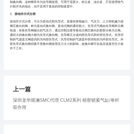
制换向阀。这种阀常作为信号阀使用。可用于湿度大、粉尘多、油分多，不宜使用电气
行程开关的场合，但不宜用于复杂的控制装置中。
3、
按动作方式分类
按动作方式分类，可分为直动式和先导式。直接依靠电磁力、气压力、人力和机械力使
阀芯换向的阀，称为直动式换向阀。直动式阀的通径较小。先导式气阀由先导阀和主阀
组成，依靠先导阀输出的气压力，通过控制活塞等推动主阀芯换向的那部分称为主阀。
通径大的换向阀大都为先导式换向阀。先导阀又分成内部先导式和外部先导式。先导控
制的气源是主阀提供的为内部先导式；先导控制的气源是外部供给的为外部先导式。外
部先导式换向阀切换不受换向阀使用压力大小的影响，故换向阀可在低压或真空压力条
件下工作。
上一篇
深圳龙华观澜SMC代理 CLM2系列 精密锁紧气缸/单杆
双作用