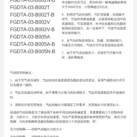
FGDTA-03-B002N-B
作次数约为百万次，而SMC的一般电磁阀的寿命
FGDTA-03-B002T
大于3000万次，小型阀超过2亿次。
FGDTA-03-B002T-B
5、利用空气的压缩性，可贮存能量，实现集中
供气。可短时间释放能量，以获得间歇运动中的
FGDTA-03-B002V
高速响应。可实现缓冲。对冲击负载和过负载有
较强的适应能力。在一定条件下，可使气动装置
FGDTA-03-B002V-B
有自保持能力。
FGDTA-03-B005A
6、全气动控制具有防火、防爆、防潮的能力。
FGDTA-03-B005A-B
与液压方式相比，气动方式可在高温场合使用。
FGDTA-03-B005N-B
7、由于空气流动损失小，压缩空气可集中供
应，远距离输送。
气动技术的缺点：
1、由于空气有压缩性，气缸的动作速度易受负载的变化而变化。采用气液联动方式可
以克服这一缺陷。
2、气缸在低速运动时候，由于摩擦力占推力的比例较大，气缸的低速稳定性不如液压
缸。
3、虽然在许多应用场合，气缸的输出力能满足工作要求，但其输出力比液压缸小。
组成的气动回路是为了驱动用于各种不同目的的机械装置，其最重要的三个控制内容
是：力的大小、力的方向和运动速度。与生产装置相连接的各种类型的气缸，靠压力控
制阀、方向控制阀和流量控制阀分别实现对三个内容的控制，即：
压力控制阀——控制气动输出力的大小
方向控制阀——控制气缸的运动方向