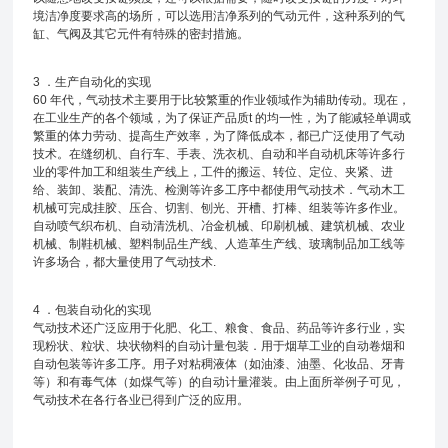
境洁净度要求高的场所，可以选用洁净系列的气动元件，这种系列的气
缸、气阀及其它元件有特殊的密封措施。
3 ．生产自动化的实现
60 年代，气动技术主要用于比较繁重的作业领域作为辅助传动。现在，
在工业生产的各个领域，为了保证产品质t 的均一性，为了能减轻单调或
繁重的体力劳动、提高生产效率，为了降低成本，都已广泛使用了气动
技术。在缝纫机、自行车、手表、洗衣机、自动和半自动机床等许多行
业的零件加工和组装生产线上，工件的搬运、转位、定位、夹紧、进
给、装卸、装配、清洗、检测等许多工序中都使用气动技术．气动木工
机械可完成挂胶、压合、切割、刨光、开槽、打棒、组装等许多作业。
自动喷气织布机、自动清洗机、冶金机械、印刷机械、建筑机械、农业
机械、制鞋机械、塑料制品生产线、人造革生产线、玻璃制品加工线等
许多场合，都大量使用了气动技术.
4 ．包装自动化的实现
气动技术还广泛应用于化肥、化工、粮食、食品、药品等许多行业，实
现粉状、粒状、块状物料的自动计量包装．用于烟草工业的自动卷烟和
自动包装等许多工序。用子对粘稠液体（如油漆、油墨、化妆品、牙青
等）和有毒气体（如煤气等）的自动计量灌装。由上面所举例子可见，
气动技术在各行各业已得到广泛的应用。