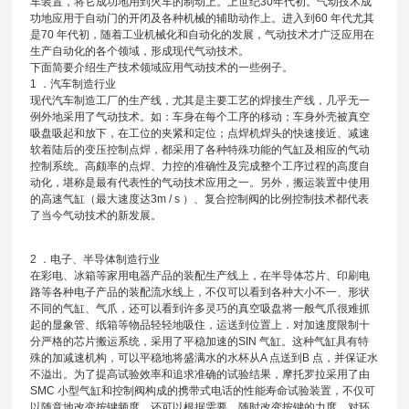
车装置，将它成功地用到火车的制动上。上世纪30年代初。气动技术成
功地应用于自动门的开闭及各种机械的辅助动作上。进入到60 年代尤其
是70 年代初，随着工业机械化和自动化的发展，气动技术才广泛应用在
生产自动化的各个领域，形成现代气动技术。
下面简要介绍生产技术领域应用气动技术的一些例子。
1 ．汽车制造行业
现代汽车制造工厂的生产线，尤其是主要工艺的焊接生产线，几乎无一
例外地采用了气动技术。如：车身在每个工序的移动；车身外壳被真空
吸盘吸起和放下，在工位的夹紧和定位；点焊机焊头的快速接近、减速
软着陆后的变压控制点焊，都采用了各种特殊功能的气缸及相应的气动
控制系统。高颇率的点焊、力控的准确性及完成整个工序过程的高度自
动化，堪称是最有代表性的气动技术应用之一。另外，搬运装置中使用
的高速气缸（最大速度达3m / s ）、复合控制阀的比例控制技术都代表
了当今气动技术的新发展。
2 ．电子、半导体制造行业
在彩电、冰箱等家用电器产品的装配生产线上，在半导体芯片、印刷电
路等各种电子产品的装配流水线上，不仅可以看到各种大小不一、形状
不同的气缸、气爪，还可以看到许多灵巧的真空吸盘将一般气爪很难抓
起的显象管、纸箱等物品轻轻地吸住，运送到位置上．对加速度限制十
分严格的芯片搬运系统，采用了平稳加速的SIN 气缸。这种气缸具有特
殊的加减速机构，可以平稳地将盛满水的水杯从A 点送到B 点，并保证水
不溢出。为了提高试验效率和追求准确的试验结果，摩托罗拉采用了由
SMC 小型气缸和控制阀构成的携带式电话的性能寿命试验装置，不仅可
以随意地改变按键频度，还可以根据需要，随时改变按键的力度．对环