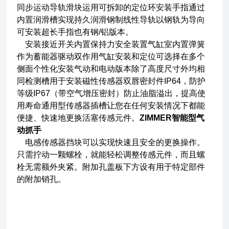
同步运动导轨滑块运用可拆卸的定位环安装手指通过
内置润滑槽实现持久润滑钢制线性导轨以钢轨为导向
可安装超长手指也有钢/铝版本。
安装接近开关内置保持力安全装置气缸室内置弹簧
作为蓄能器驱动双作用气缸安装和定位可选择在多个
侧面个性化安装气动和电动版本除了高度尺寸外均相
同检测槽用于安装磁性传感器双唇密封件IP64，防护
等级IP67（带空气增压密封）防止油脂溢出，提高使
用寿命通用型传感器插槽让您在任何安装情况下都能
便捷、快速地更换活塞传感元件。
ZIMMER智能型气
动抓手
电感传感器挡块可以实现快速且安全的更换操作。
只需拧动一颗螺栓，就能轻松调整传感元件，而且螺
栓无需额外夹紧。附加孔盖板下方设有用于特定部件
的附加销孔。