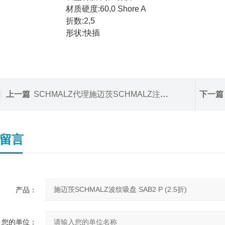
材质硬度:60,0 Shore A
折数:2,5
形状:快插
上一篇
SCHMALZ代理施迈茨SCHMALZ注塑棱边专用吸盘SAOK HT2
下一篇
留言
产品：
您的单位：