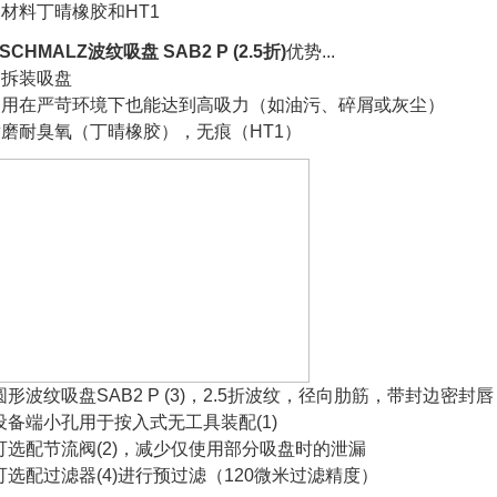
材料丁晴橡胶和HT1
CHMALZ波纹吸盘 SAB2 P (2.5折)
优势...
速拆装吸盘
使用在严苛环境下也能达到高吸力（如油污、碎屑或灰尘）
磨耐臭氧（丁晴橡胶），无痕（HT1）
圆形波纹吸盘SAB2 P (3)，2.5折波纹，径向肋筋，带封边密封唇
设备端小孔用于按入式无工具装配(1)
可选配节流阀(2)，减少仅使用部分吸盘时的泄漏
可选配过滤器(4)进行预过滤（120微米过滤精度）