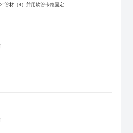
/2"管材（4）并用软管卡箍固定
面
面