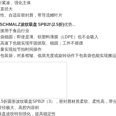
5折紧凑、强化主体
称直径大
柔性、自适应密封唇，带导流鳍叶片
CHMALZ波纹吸盘 SPB2f (2.5折)
优势...
直接用于食品行业
袋稳固；即使是薄、软塑料薄膜（LDPE）也不会吸入
使高速下也能实现牢固抓取、稳固；工件不摇摆
流量实现短节拍时间操作
封包装袋，对多褶皱、低填充度或旋转动作下包装袋也能实现搬
2.5折圆形波纹吸盘SPB2f（3），密封唇材质柔软、柔性高，
管径极大、高腔内容积
吸盘波纹特别强化，提高稳定性