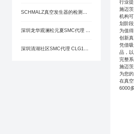
行业提
施迈茨
SCHMALZ真空发生器的检测方法
机构可
划阶段
深圳龙华观澜松元夏SMC代理 VK300 系列 3通电磁阀 直动式座阀
为值得
创新真
凭借吸
深圳清湖社区SMC代理 CLG1系列 精密锁紧气缸/单杆作杠用
品，以
完整系
施迈茨
为您的
在真空
600