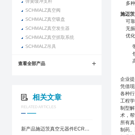
弹簧缓冲支杆
多
SCHMALZ真空阀
施迈茨
SCHMALZ真空吸盘
可
SCHMALZ真空发生器
无
优
SCHMALZ真空抓取系统
SCHMALZ吊具
查看全部产品
企业提
凭借现
各种行
相关文章
工程学
RELATED ARTICLES
制型解
术，帮
所有真
新产品施迈茨真空元器件ECR真空发生器
制药、