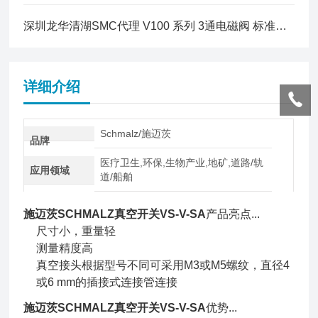
深圳龙华清湖SMC代理 V100 系列 3通电磁阀 标准型 底板配管型
详细介绍
Schmalz/施迈茨
品牌
医疗卫生,环保,生物产业,地矿,道路/轨
应用领域
道/船舶
施迈茨SCHMALZ真空开关VS-V-SA
产品亮点...
尺寸小，重量轻
测量精度高
真空接头根据型号不同可采用M3或M5螺纹，直径4
或6 mm的插接式连接管连接
施迈茨SCHMALZ真空开关VS-V-SA
优势...