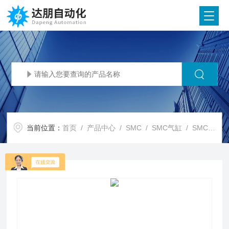
当前位置：
首页
/
产品中心
/
SMC
/
SMC气缸
/ SMC代理SMC高精度定位用销钉夹紧缸