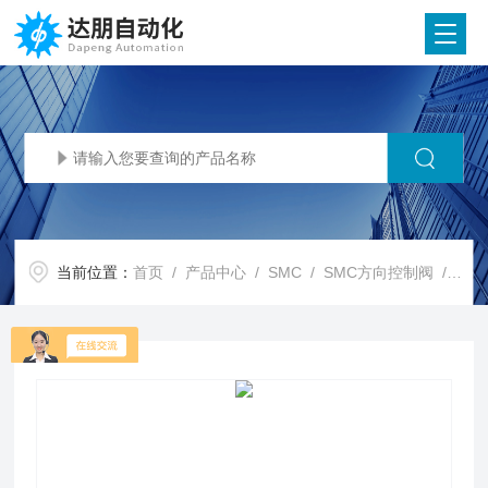
当前位置：
首页
/
产品中心
/
SMC
/
SMC方向控制阀
/ SMC代理SMC 5通电磁阀/直动式座阀 VK3000