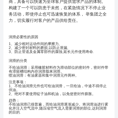
商，具备可以快速为全球客户提供需求产品的体制。
构建了一个可以防患于未然，在紧急情况下不停止业
务活动，即使停止也可迅速恢复的体系， 举集团之全
力，切实履行对客户的产品供给责任。
润滑必要性的原因
1、减少相对运动件间的摩擦力,
2、减少密封材料的磨损,以防止泄漏,
3、防止管道及金属零部件的腐蚀,延长元件使用寿命.
润滑的分类
不给油润滑：采用橡胶材料作为滑动部位的密封件，密封件带
有滞留槽结构内存润滑脂来润滑。
喷油润滑：有油雾器和集中润滑元件两种。
注意事项：
1、不给油润滑元件也可给油润滑，一旦给油，中途不得停止
供油。
2、绝对不要使用锭子油和机油，以免使密封件膨胀。
趋势：
不给油润滑
已很普遍，而给油润滑逐渐减少。将润滑油进行雾
化并注入空气流中,随压缩空气流入需要润滑的部位,达到润滑
的目的.