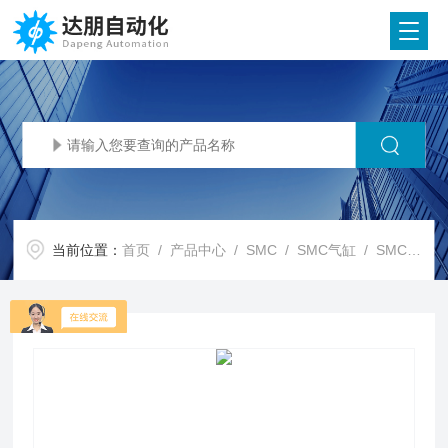
当前位置：
首页
/
产品中心
/
SMC
/
SMC气缸
/ SMC代理SMC 强力夹紧气缸 CKZT80