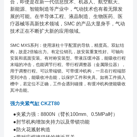
合，即使是在新一代信息技术、机器人、航空航天、
新能源、智能制造等产业中，气动技术也有着无限发
展的可能。在半导体工程、液晶制造、生物医药、医
疗器械等高新技术领域，SMC 的产品大显身手，气动
技术正在不断扩大新的应用领域。
SMC MXS系列：使用滚柱十字配置的导轨，精度高。双缸结
构，故是2倍输出力。有定位销孔，故安装重复性好。可轴向
安装和底面安装。有对称安装型。带液压缓冲器，能吸收行程
末端的冲击，也能调节行程。带行程调整器（金属限位器），
用于调整行程。可以带端锁。可带缓冲机构，一旦在行程端部
受到冲击，能吸收冲击能，以保护工件和夹具。如将工件插入
槽中，若定位不正确，工件会遇到碰撞，有缓冲机构便能吸收
其冲击能。
强力夹紧气缸 CKZT80
●夹紧力强：8800N（臂长100mm、0.5MPa时）
●肘节机构增加夹持力以及带锁功能
●防火花溅射构造