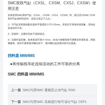
SMC双联气缸（CXSL、CXSM、CXSJ、CXSW）使
用注意
安装使用SMC双联气缸（CXSL、CXSM、CXSJ、CXSW）时，除注意与SMC CXW
系列气缸相同内容外，还应注意以下几点：
1）与气缸安装面的配合面的平面度应小于0.05mm。安装后不得有松弛现象，否则会
造成动作不良。
2）安装时，活塞杆应处于缩回状态。
3）活塞杆返回侧，标准形成可调-5~0mm。松动六角螺母便可调整至所需形成，再锁
紧螺母。绝对不要将缓冲螺钉卸下。缓冲螺钉处的缓冲垫可以更换。
挡料器 MIW/MIS
●将传输线等处连续流动的工件可靠的分离
SMC 挡料器 MIW/MIS
上一篇
SMC代理SMC 重载型止动气缸 RSH
下一篇
SMC代理SMC 高精度行程可读出气缸 CEP1