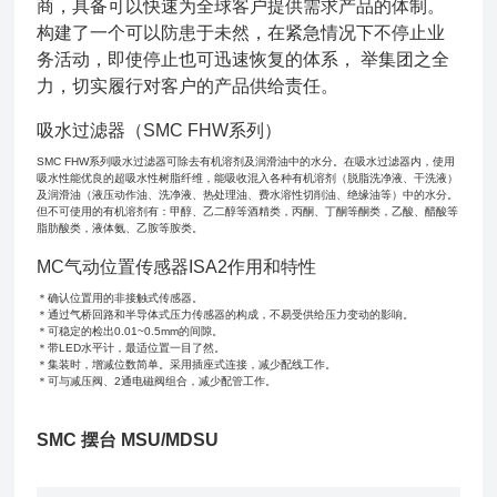
商，具备可以快速为全球客户提供需求产品的体制。
构建了一个可以防患于未然，在紧急情况下不停止业
务活动，即使停止也可迅速恢复的体系， 举集团之全
力，切实履行对客户的产品供给责任。
吸水过滤器（SMC FHW系列）
SMC FHW系列吸水过滤器可除去有机溶剂及润滑油中的水分。在吸水过滤器内，使用
吸水性能优良的超吸水性树脂纤维，能吸收混入各种有机溶剂（脱脂洗净液、干洗液）
及润滑油（液压动作油、洗净液、热处理油、费水溶性切削油、绝缘油等）中的水分。
但不可使用的有机溶剂有：甲醇、乙二醇等酒精类，丙酮、丁酮等酮类，乙酸、醋酸等
脂肪酸类，液体氨、乙胺等胺类。
MC气动位置传感器ISA2作用和特性
＊确认位置用的非接触式传感器。
＊通过气桥回路和半导体式压力传感器的构成，不易受供给压力变动的影响。
＊可稳定的检出0.01~0.5mm的间隙。
＊带LED水平计，最适位置一目了然。
＊集装时，增减位数简单。采用插座式连接，减少配线工作。
＊可与减压阀、2通电磁阀组合，减少配管工作。
SMC 摆台 MSU/MDSU