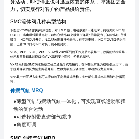
务活动，即使停止也可迅速恢复的体系， 举集团之全
力，切实履行对客户的产品供给责任。
SMC流体阀几种典型结构
下图是VCW系列的结构原理图。对于N.C.型，电磁线圈3不通电时，阀芯关闭IN口与
OUT口。当电磁线圈通电时，动铁心组件4a克服复位弹簧6的弹簧力，被静铁心2所被
吸引，IN口与OUT开启。N.C.型的图形符号表示，在不通电时，IN口至OUT口是封闭
的，但若OUT口与IN口对换，则不能封闭。
VCA、VCB、VCL、VCS、VCW及VDW系列的工作介质比较单一，故阀的结构简单，
体积和重量都比对应口径的VX系列要小而轻，价格也低些。
VXR2系列是SMC防水锤型二位二通先导式电磁阀，在IN侧没有压力或很低压力下，由
于提升弹簧的反力使主阀芯开启，故称为零差压动作型，即动作压力差为零。
VNA是一种正反方向都可以流动的平衡座阀式结构，有外部先导式电磁阀和气控阀两
种。
伸摆气缸 MRQ
●薄型气缸与摆动气缸一体化，可实现直线运动和摆
动的复合运动
●可选择附带直进部气缓冲
●角度可调
SMC 伸摆气缸 MRQ