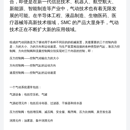
合，即使是在新一代信息技术、机器人、航空航天、
新能源、智能制造等产业中，气动技术也有着无限发
展的可能。在半导体工程、液晶制造、生物医药、医
疗器械等高新技术领域，SMC 的产品大显身手，气动
技术正在不断扩大新的应用领域。
组成的气动回路是为了驱动用于各种不同目的的机械装置，其最重要的三个控制内容
是：力的大小、力的方向和运动速度。与生产装置相连接的各种类型的气缸，靠压力控
制阀、方向控制阀和流量控制阀分别实现对三个内容的控制，即：
压力控制阀——控制气动输出力的大小
方向控制阀——控制气缸的运动方向
速度控制阀——控制气缸的运动速度
一个气动系统通常包括：
气源设备：包括空压机、气罐
气源处理元件：包括后冷却器、过滤器、干燥器和排水器
压力控制阀：包括增压阀、减压阀、安全服、顺序阀、压力比例阀、真空发生器
润滑元件：油雾器、集中润滑元件