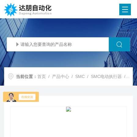
当前位置：
首页
/
产品中心
/
SMC
/
SMC电动执行器
/ SMC代理SMC 电动夹爪 2爪型(F型) LEHF