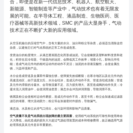
合，即使是在新一代信息技术、机器人、航空航天、
新能源、智能制造等产业中，气动技术也有着无限发
展的可能。在半导体工程、液晶制造、生物医药、医
疗器械等高新技术领域，SMC 的产品大显身手，气动
技术正在不断扩大新的应用领域。
从空压机输出的压缩空气中，含有大量的水分、油分和粉尘等杂质，必须适当清除这些
杂质，以避免它们对气动系统的正常工作造成危害。
变质油分的粘度增大，从液态逐渐固态化而形成油泥。它会使橡胶及塑料材料变质和老
化；积存在后冷却器、干燥器内的油泥，会降低其工作效率；堵塞小孔，影响元件性
能；造成气动元件内的相对运动件的动作不灵活；油泥的水溶液呈酸性，会使金属生
锈，污染环境和产品。
水分会造成管道及金属零件腐蚀生锈，使弹簧失效或断裂；在寒冷地区以及在元件内的
高速流动区，由于温度太氏，水分会结冰，造成元件动作不良、管道冻结或冻裂；管道
及元件内滞留的冷凝水、会导致流量不足、压力损失增大、甚至造成阀的动作失灵；冷
凝水混入润滑油中，会使润滑油变质；液态水会冲洗掉润滑脂，导致润滑不良。
锈屑及粉尘会使相对运动件磨损，造成元件动作不良，甚至卡死；粉尘会加速成过滤器
滤芯的堵塞、增大流动阴力；粉尘等会加速密封件损伤，导致漏气。
液态油、水及粉尘从排气口排出，会污染环境和影响产品质量。
空气质量不良是气动系统出现故障的最主要因素
，使用权气动系统的可靠性和使用寿命
大大降低，由此造成的损失大大超过气源处理装置的成本和维修费用，故正确选用气源
处理系统及其元件是非常重要的。