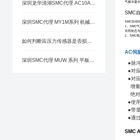
气被冷凝
深圳龙华清湖SMC代理 AC10A-AC40A-A 系列 空气组合元件
SMC
深圳SMC代理 MY1M系列 机械接合式无杆气缸简介
SMC自动
1、SM
关闭状态为
2、SMC
如何判断应压力传感器是否损坏？
AC伺
深圳SMC代理 MUW 系列 平板式气缸 双杆双作用
●脉
●对应
●对
增量
绝对
●使
●带
●通
SMC