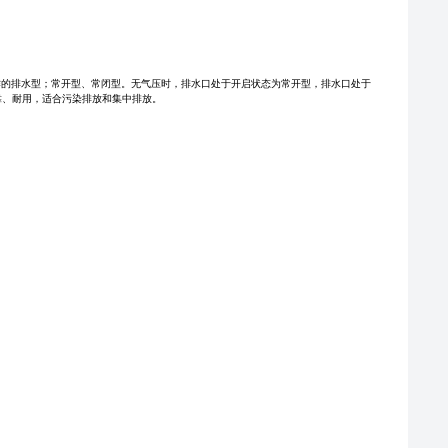
作的排水型；常开型、常闭型。无气压时，排水口处于开启状态为常开型，排水口处于
靠、耐用，适合污染排放和集中排放。