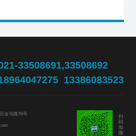
021-33508691,33508692
18964047275 13386083523
区金马路76号
扫
码
com
加
微