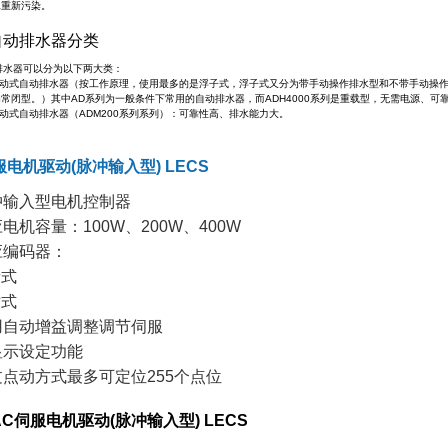
水重新污染。
自动排水器分类
排水器可以分为以下两大类：
C气动式自动排水器（按工作原理，使用最多的是浮子式，浮子式又分为带手动操作排水型和不带手动操
常闭型。）其中AD系列为一般条件下常用的自动排水器，而ADH4000系列是重载型，无需电源、可
电动式自动排水器（ADM200系列系列）：可靠性高、排水能力大。
服电机驱动(脉冲输入型) LECS
冲输入型电机控制器
电机容量：100W、200W、400W
应编码器：
式
式
用自动增益调整调节伺服
显示设定功能
过点动方式最多可定位255个点位
 AC伺服电机驱动(脉冲输入型) LECS