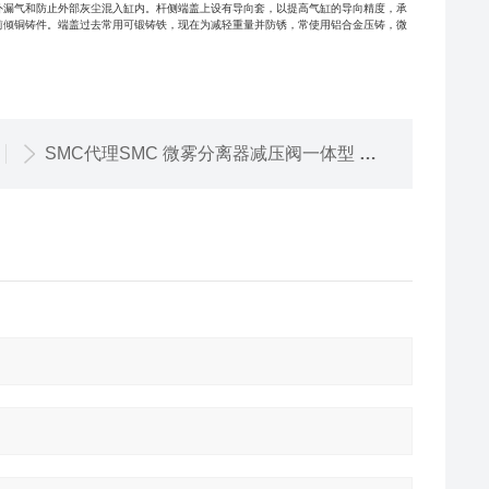
外漏气和防止外部灰尘混入缸内。杆侧端盖上设有导向套，以提高气缸的导向精度，承
前倾铜铸件。端盖过去常用可锻铸铁，现在为减轻重量并防锈，常使用铝合金压铸，微
SMC代理SMC 微雾分离器减压阀一体型 AWD