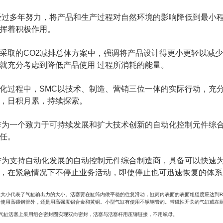
经过多年努力，将产品和生产过程对自然环境的影响降低到最小
挥着积极作用。
采取的CO2减排总体方案中，强调将产品设计得更小更轻以减
就充分考虑到降低产品使用 过程所消耗的能量。
化过程中，SMC以技术、制造、营销三位一体的实际行动，充
，日积月累，持续探索。
作为一个致力于可持续发展和扩大技术创新的自动化控制元件综
任。
作为支持自动化发展的自动控制元件综合制造商，具备可以快速
，在紧急情况下不停止业务活动，即使停止也可迅速恢复的体系
大小代表了气缸输出力的大小。活塞要在缸筒内做平稳的往复滑动，缸筒内表面的表面粗糙度应达到Ra
除使用高碳钢管外，还是用高强度铝合金和黄铜。小型气缸有使用不锈钢管的。带磁性开关的气缸或在
M2气缸活塞上采用组合密封圈实现双向密封，活塞与活塞杆用压铆链接，不用螺母。