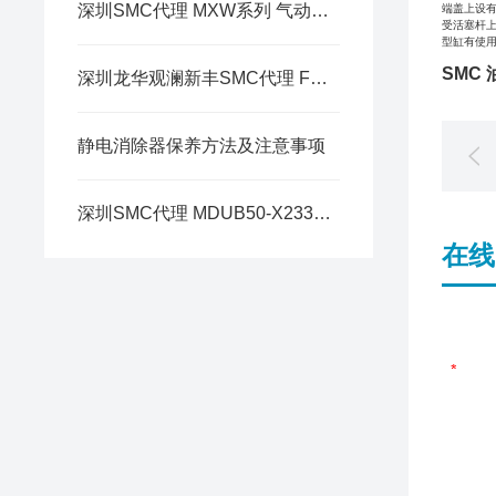
深圳SMC代理 MXW系列 气动滑台
端盖上设
受活塞杆
型缸有使
SMC
深圳龙华观澜新丰SMC代理 FGD 系列 工业用过滤器
静电消除器保养方法及注意事项
深圳SMC代理 MDUB50-X2334 系列 夹具用气缸 L型托架简介
在线