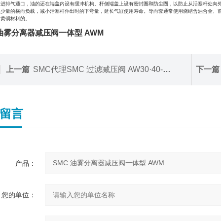
有进排气通口，油的还在端盖内设有缓冲机构。杆侧端盖上设有密封圈和防尘圈，以防止从活塞杆处向
上少量的横向负载，减小活塞杆伸出时的下弯量，延长气缸使用寿命。导向套通常使用烧结含油合金、
用黄铜材料的。
 油雾分离器减压阀一体型 AWM
上一篇
SMC代理SMC 过滤减压阀 AW30·40-X2622
下一篇
留言
产品：
您的单位：