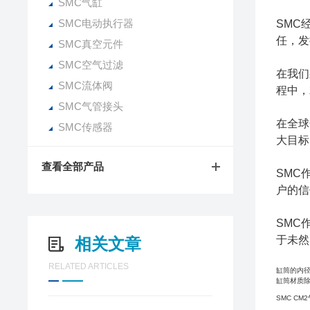
SMC气缸
SMC电动执行器
SMC
任，发
SMC真空元件
SMC空气过滤
在我们
SMC流体阀
程中，
SMC气管接头
在全球
SMC传感器
大目标
查看全部产品
SMC
户的信
SMC
于未然
相关文章
RELATED ARTICLES
缸筒的内径
缸筒材质
SMC C