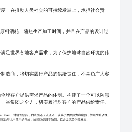
程度，在推动人类社会的可持续发展上，承担社会责
少原料消耗、缩短生产加工时间，并且在产品的设计过
分满足世界各地客户需求，为了保护地球自然环境的伟
合制造商，将切实履行产品的供给责任，不辜负广大客
为全球客户提供需求产品的体制。构建了一个可以防患
， 举集团之全力，切实履行对客户的产品供给责任。
0.8um。对钢管缸筒，内表面还应镀硬铬，以减小摩擦阻力和磨损，并能防止锈蚀。
耐腐蚀环境中使用的气缸，缸筒应使用不锈钢、铝合金或黄铜等材质。