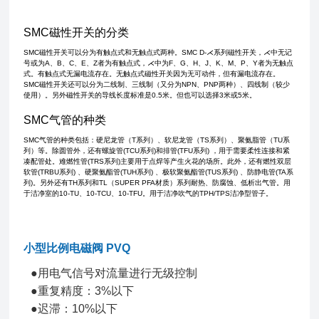
SMC磁性开关的分类
SMC磁性开关可以分为有触点式和无触点式两种。SMC D-⋌系列磁性开关，⋌中无记
号或为A、B、C、E、Z者为有触点式，⋌中为F、G、H、J、K、M、P、Y者为无触点
式。有触点式无漏电流存在。无触点式磁性开关因为无可动件，但有漏电流存在。
SMC磁性开关还可以分为二线制、三线制（又分为NPN、PNP两种）、四线制（较少
使用）。另外磁性开关的导线长度标准是0.5米。但也可以选择3米或5米。
SMC气管的种类
SMC气管的种类包括：硬尼龙管（T系列）、软尼龙管（TS系列）、聚氨脂管（TU系
列）等。除圆管外，还有螺旋管(TCU系列)和排管(TFU系列) ，用于需要柔性连接和紧
凑配管处。难燃性管(TRS系列)主要用于点焊等产生火花的场所。此外，还有燃性双层
软管(TRBU系列) 、硬聚氨酯管(TUH系列) 、极软聚氨酯管(TUS系列) 、防静电管(TA系
列)。另外还有TH系列和TL（SUPER PFA材质）系列耐热、防腐蚀、低析出气管。用
于洁净室的10-TU、10-TCU、10-TFU。用于洁净吹气的TPH/TPS洁净型管子。
小型比例电磁阀 PVQ
●用电气信号对流量进行无级控制
●重复精度：3%以下
●迟滞：10%以下