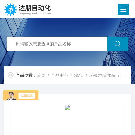
当前位置：
首页
/
产品中心
/
SMC
/
SMC气管接头
/ SMC代理SMC Φ10,Φ12快换接头 方形多管对接式接头