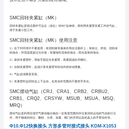
SMC回转夹紧缸（MK）
回转夹紧缸是指活塞杆可边左（或右）转90°边伸缩，再利用夹紧臂夹紧工件的气缸，
用于夹紧小型工件。
SMC回转夹紧缸（MK）使用注意
1）在下列环境中不要使用：有切削液等液体作用在活塞杆上；有粉尘、焊花、切削末
的场合；环境温度超过允许值；有腐蚀性流体的场合；阳光直射的场合。
2）装拆夹紧臂时，用扳手固定住夹紧臂，再紧固或松开螺钉。
3）自制夹紧臂时，必须计算夹紧臂等转动件的转动惯量。
4）气缸必须垂直安装。
5）夹紧臂时边回转边上下运动，在其动作范围内不要把手夹住。
SMC摆动气缸（CRJ、CRA1、CRB2、CRBU2、
CRB1、CRQ2、CRSYW、MSUB、MSUA、MSQ、
MRQ）
摆动气缸是利用压缩空气驱动输出轴在一定角度范围内作往复回转运动的气动执行元
件。用于物体的转位、翻转、分类、加紧、阀门的开闭以及机器人的手臂动作等。
Φ10,Φ12快换接头 方形多管对接式接头 KDM-X1053