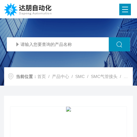
当前位置：
首页
/
产品中心
/
SMC
/
SMC气管接头
/ SMC代理SMC 弹性密封/回转接头 MQR-X229