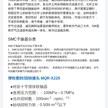
为得到多种功能，将空气过滤器、减压阀和油雾器等元件进行不同的组
合，就构成空气组合元件。各元件之间采用模块式连接方式。元件之间
使用了带托架的隔板组件，将固定件挂到杠杆销上，再拧紧紧定螺钉，
则固定件上的斜面与元件上的斜面便使组件紧紧拉在一起。这种连接方
式安装简单，密封性好，易于实现标准化、系列化，可缩小外形尺寸，
节省空间和配管，便于维修，便于集中管理。
空气过滤器、减压阀和油雾器的顺序组合，通常称为气动三大件。AW是
将空气过滤器和减压阀一体化，称为过滤减压阀。
SMC干燥器分类
SMC干燥器可以分为以下两大类：
1、SMC冷冻式干燥器（IDF和IDU系列）：利用冷媒与压缩空气进行热交换，把压缩空
气冷却至2~10℃的范围，以除去压缩齐齐中的水分（水蒸气成分）。IDF为标准型，
IDU为高温型；另外IDUS和IDFS为带不锈钢热交换器型。
2、SMC吸附式干燥器（ID系列）：利用其中的吸附剂对水分具有高压吸附、低压脱附
的特性进行干燥。
3、SMC高分子膜式干燥器（IDG系列）：利用高分子中空隔膜只让水蒸气通过，空气
中的氮气和氧气不能通过进行干
弹性密封/回转接头 MQR-X229
●对应十字滑块联轴器
●使用压力范围：－100kPa～0.7MPa
-1
※1
●允许回转数：200min
（rpm）
※2
●始动回转力矩：0.50N·m
以下