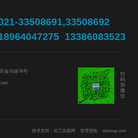
021-33508691,33508692
18964047275 13386083523
区金马路76号
扫
码
com
加
微
信
技术支持：
化工仪器网
管理登陆
sitemap.xml