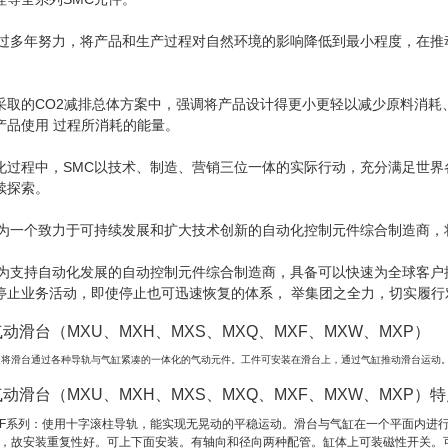
经过多年努力，将产品和生产过程对自然环境的影响降低到最小程度，在
采取的CO2减排总体方案中，强调将产品设计得更小更轻以减少原料消耗
产品使用 过程所消耗的能量。
化过程中，SMC以技术、制造、营销三位一体的实际行动，充分满足世
续探索。
作为一个致力于可持续发展和扩大技术创新的自动化控制元件综合制造商
作为支持自动化发展的自动控制元件综合制造商，具备可以快速为全球客
停止业务活动，即使停止也可迅速恢复的体系， 举集团之全力，切实履行
气动滑台（MXU、MXH、MXS、MXQ、MXF、MXW、MXP）
是将滑台通过各种导轨与气缸紧凑的一体化的气动元件。工件可安装在滑台上，通过气缸推动滑台运动
气动滑台（MXU、MXH、MXS、MXQ、MXF、MXW、MXP）
MXF系列：使用十字滚柱导轨，能实现无晃动的平稳运动。滑台与气缸在一个平面内进
，故安装重复性好。可上下面安装。有轴向和径向两种配管。缸体上可装磁性开关。