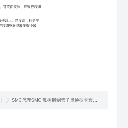
管。可底面安装。可装行程调
的2倍以上。精度高，行走平
带行程调整器或液压缓冲器。
SMC代理SMC 氟树脂制管子贯通型卡套式接头 LQHB