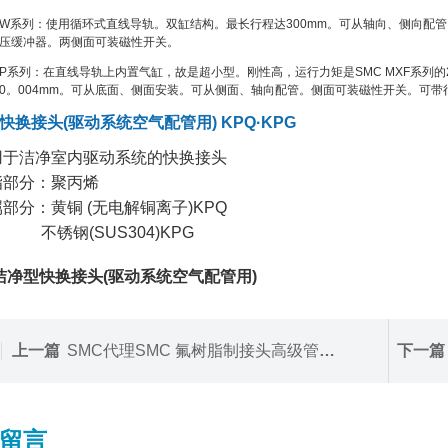
MXW系列：使用循环式直线导轨。双缸结构。最长行程达300mm。可从轴向、侧向配
压缓冲器。两侧面可装磁性开关。
MXP系列：在直线导轨上内置气缸，故是超小型。刚性高，运行力矩是SMC MXF系列
0。004mm。可从底面、侧面安装。可从侧面、轴向配管。侧面可装磁性开关。可
快换接头(驱动系统空气配管用) KPQ·KPG
用于洁净室内驱动系统的快换接头
脂部分：聚丙烯
属部分：黄铜 (无电解铜离子)KPQ
钢(SUS304)KPG
 洁净型快换接头(驱动系统空气配管用)
上一篇
SMC代理SMC 氟树脂制接头高级管接口 LQ3
下一篇
留言