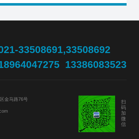
021-33508691,33508692
18964047275 13386083523
区金马路76号
扫
码
com
加
微
信