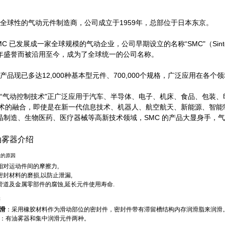
 是全球性的气动元件制造商，公司成立于1959年，总部位于日本东京。
MC 已发展成一家全球规模的气动企业，公司早期设立的名称“SMC"（Sinter
年盛誉而被沿用至今，成为了全球统一的公司名称。
的产品现已多达12,000种基本型元件、700,000个规格，广泛应用在各
 的“气动控制技术"正广泛应用于汽车、半导体、电子、机床、食品、包装
技术的融合，即使是在新一代信息技术、机器人、航空航天、新能源、智
晶制造、生物医药、医疗器械等高新技术领域，SMC 的产品大显身手，
油雾器介绍
性的原因
相对运动件间的摩擦力,
密封材料的磨损,以防止泄漏,
管道及金属零部件的腐蚀,延长元件使用寿命.
类
滑
：采用橡胶材料作为滑动部位的密封件，密封件带有滞留槽结构内存润滑脂来润滑
：有油雾器和集中润滑元件两种。