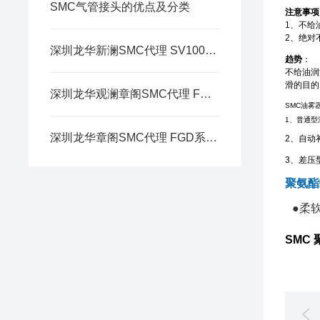
SMC气管接头的优点及分类
注意事项
1、不给
2、绝对
深圳龙华新澜SMC代理 SV1000/2000/3000/4000
趋势
：
不给油润
滑的目的
深圳龙华观澜章阁SMC代理 FGE系列 工业用过滤器/容器型
SMC油雾
1、普通型
深圳龙华章阁SMC代理 FGD系列 工业用过滤器/容器型
2、自动
3、差压
聚氨酯螺
●柔
SMC 