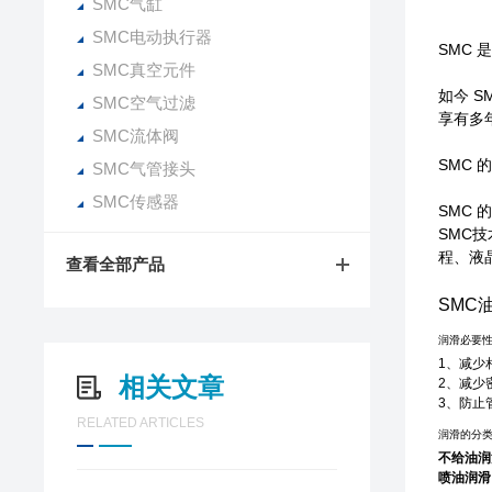
SMC气缸
SMC电动执行器
SMC
SMC真空元件
如今 S
SMC空气过滤
享有多
SMC流体阀
SMC 
SMC气管接头
SMC传感器
SMC
SMC
程、液
查看全部产品
SMC
润滑必要
1、减少
相关文章
2、减少
3、防止
RELATED ARTICLES
润滑的分
不给油润
喷油润滑