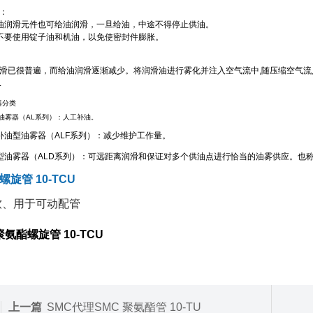
：
油润滑元件也可给油润滑，一旦给油，中途不得停止供油。
不要使用锭子油和机油，以免使密封件膨胀。
滑已很普遍，而给油润滑逐渐减少。将润滑油进行雾化并注入空气流中,随压缩空气流
.
器分类
油雾器（AL系列）：人工补油。
补油型油雾器（ALF系列）：减少维护工作量。
型油雾器（ALD系列）：可远距离润滑和保证对多个供油点进行恰当的油雾供应。也
旋管 10-TCU
软、用于可动配管
聚氨酯螺旋管 10-TCU
上一篇
SMC代理SMC 聚氨酯管 10-TU