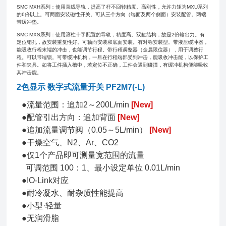
SMC MXH系列：使用直线导轨，提高了杆不回转精度。高刚性，允许力矩为MXU系列
的6倍以上。可两面安装磁性开关。可从三个方向（端面及两个侧面）安装配管。两端
带缓冲垫。
SMC MXS系列：使用滚柱十字配置的导轨，精度高。双缸结构，故是2倍输出力。有
定位销孔，故安装重复性好。可轴向安装和底面安装。有对称安装型。带液压缓冲器，
能吸收行程末端的冲击，也能调节行程。带行程调整器（金属限位器），用于调整行
程。可以带端锁。可带缓冲机构，一旦在行程端部受到冲击，能吸收冲击能，以保护工
件和夹具。如将工件插入槽中，若定位不正确，工件会遇到碰撞，有缓冲机构便能吸收
其冲击能。
2色显示 数字式流量开关 PF2M7(-L)
●流量范围：追加2～200L/min
[New]
●配管引出方向：追加背面
[New]
●追加流量调节阀（0.05～5L/min）
[New]
●干燥空气、N2、Ar、CO2
●仅1个产品即可测量宽范围的流量
可调范围 100：1、最小设定单位 0.01L/min
●IO-Link对应
●耐冷凝水、耐杂质性能提高
●小型·轻量
●无润滑脂