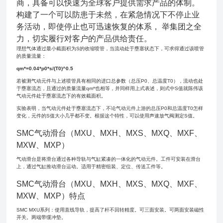
商，具备可以快速为全球客户提供需求产品的体制。
构建了一个可以防患于未然，在紧急情况下不停止业
务活动，即使停止也可迅速恢复的体系， 举集团之全
力，切实履行对客户的产品供给责任。
理想气体通过最小截面积为S的收缩喷管，当流动处于壅塞状态下，可求得通过该喷管
的质量流量：
qm*=0.04*p0*s/(T0)^0.5
若被测气动元件与上述喷管具有相同的进口总参数（总压P0、总温度T0），流动也处
于壅塞流态，且通过的质量流量qm*也相等，并同样用上式表述，则式中S值就陈伟该
气动元件处于壅塞流态下的有效截面积。
实验表明，当气动元件处于壅塞流态下，不论气动元件上游的总压P0和总温度T0怎样
变化，元件的S值大小几乎都不变。根据这个特性，可以使用声速放气阀测定S值。
SMC气动滑台（MXU、MXH、MXS、MXQ、MXF、
MXW、MXP）
气动滑台是将滑台通过各种导轨与气缸紧凑的一体化的气动元件。工件可安装在滑台
上，通过气缸推动滑台运动。适用于精密组装、定位、传送工件等。
SMC气动滑台（MXU、MXH、MXS、MXQ、MXF、
MXW、MXP）特点
SMC MXU系列：使用直线导轨，提高了杆不回转精度。可三面安装。可两面安装磁性
开关。两端带缓冲垫。