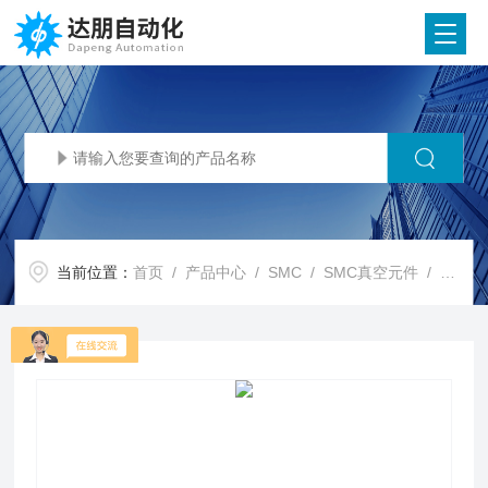
当前位置：
首页
/
产品中心
/
SMC
/
SMC真空元件
/ SMC代理SMC 2色显示 数字式流量开关 PF2M7(-L)