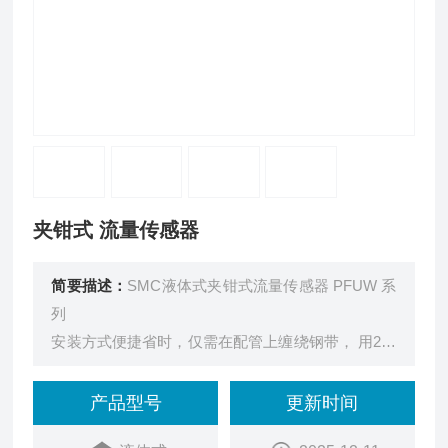
夹钳式 流量传感器
简要描述：
SMC液体式夹钳式流量传感器 PFUW 系
列
安装方式便捷省时，仅需在配管上缠绕钢带， 用2个
螺钉固定即可!
可 通过夹钳安装可实现
产品型号
更新时间
“0"配管工时