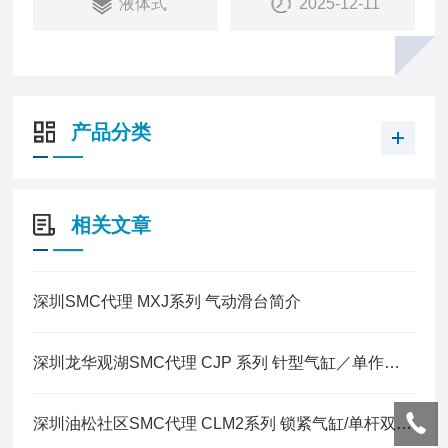
液体式
2025-12-11
“0"泄漏
“0"堵塞
“0"压力损失
“0"流体接触
“0"问题（接触流体部的材质）
产品分类
“0"风险（异物不会侵入配管内部）
夹钳式 流量传感器：通用液体／饮料 · 油 · 防冻液 ·
化学液 · 水 · 高压流体
相关文章
深圳SMC代理 MXJ系列 气动滑台简介
深圳龙华观湖SMC代理 CJP 系列 针型气缸／单作用·弹簧压回型
深圳油松社区SMC代理 CLM2系列 锁紧气缸/单杆双作用