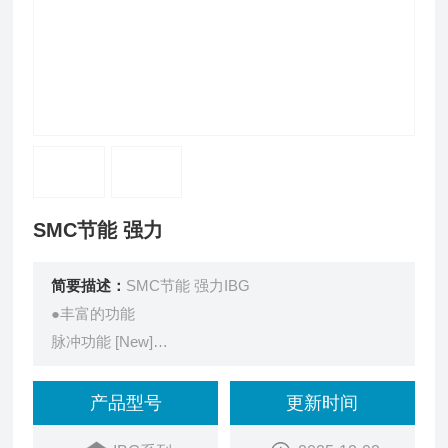
SMC节能 强力
简要描述：
SMC节能 强力IBG
●丰富的功能
脉冲功能 [New]
带刻度的调整功能
●峰值压力高、冲击力增大
产品型号
更新时间
大幅削减空气消耗量、作业时间