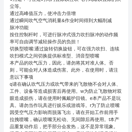
尘等。
通过高峰值压力，使冲击力倍增
通过瞬间吹气空气消耗量&作业时间得到大幅削减
脉冲功能
按住控制杆时，可进行脉冲式强力吹扫脉冲的动作频
率可自由调节减轻操作员的负担！
切换型喷嘴:通过旋转切换旋钮，可在强力吹扫、连续
吹扫模式之间切换提供标准型、消音型喷嘴
本产品的吹气压力，因此，请勿将其对准人体。否
则，可能会对人体造成伤害。此外，在使用时，请注
意以下事项
q请在确认吹气压力或吹气带来的飞散物不会对人体、
工件、设备等造成损害后再使用。w为防止飞散物对双
眼造成损伤，请在使用时佩戴护目镜。e本产品不是玩
具。请勿当作玩具进行娱乐或游戏等。r为了防止喷嘴
因受空气压力影响而脱落飞出，请在开始工作前用手
拉拽喷嘴，确认喷嘴无松动、无间隙后再使用。t本产
品重复动作后，把手部分会发热，这不是异常现象。