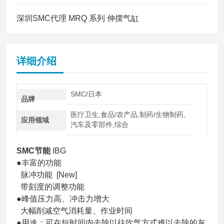
深圳SMC代理 MRQ 系列 伸摆气缸
详细介绍
SMC/日本
品牌
医疗卫生,食品/农产品,制药/生物制药,
应用领域
汽车及零部件,综合
SMC节能
IBG
●丰富的功能
脉冲功能 [New]
带刻度的调整功能
●峰值压力高、冲击力增大
大幅削减空气消耗量、作业时间
●用途：可在短时间内去除以往吹气方式难以去除的灰