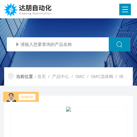
当前位置：
首页
/
产品中心
/
SMC
/
SMC流体阀
/ IBG系列SMC节能 强力