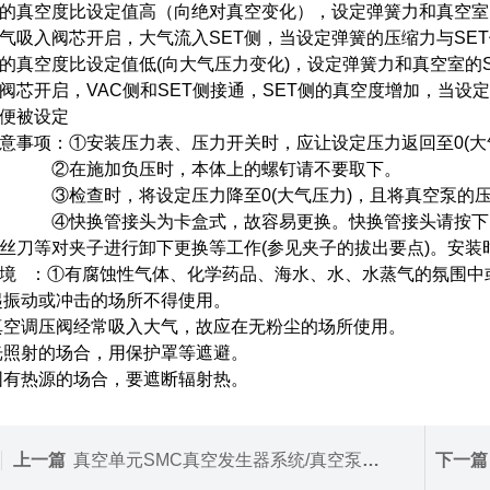
侧的真空度比设定值高（向绝对真空变化），设定弹簧力和真空室
气吸入阀芯开启，大气流入SET侧，当设定弹簧的压缩力与SE
侧的真空度比设定值低(向大气压力变化)，设定弹簧力和真空室
阀芯开启，VAC侧和SET侧接通，SET侧的真空度增加，当设
便被设定
意事项：①安装压力表、压力开关时，应让设定压力返回至0(大
施加负压时，本体上的螺钉请不要取下。
查时，将设定压力降至0(大气压力)，且将真空泵的压力
换管接头为卡盒式，故容易更换。快换管接头请按下图所
丝刀等对夹子进行卸下更换等工作(参见夹子的拔出要点)。安
境 ：①有腐蚀性气体、化学药品、海水、水、水蒸气的氛围中
振动或冲击的场所不得使用。
空调压阀经常吸入大气，故应在无粉尘的场所使用。
照射的场合，用保护罩等遮避。
有热源的场合，要遮断辐射热。
上一篇
真空单元SMC真空发生器系统/真空泵系统 ZK2□A
下一篇