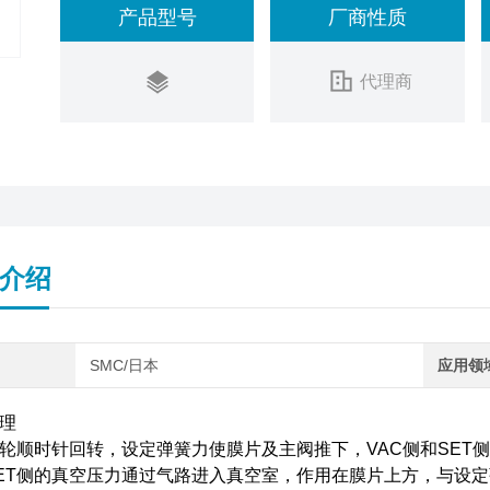
产品型号
厂商性质
●压力计或数字式压力开关的安装角度(每60°有一个安
代理商
介绍
SMC/日本
应用领
理
轮顺时针回转，设定弹簧力使膜片及主阀推下，VAC侧和SET侧
ET侧的真空压力通过气路进入真空室，作用在膜片上方，与设定