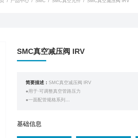
页
/
产品中心
/
SMC
/
SMC真空元件
/ SMC真空减压阀 IRV
SMC真空减压阀 IRV
简要描述：
SMC真空减压阀 IRV
●用于·可调整真空管路压力
●一面配管规格系列
●质量削减20% (和以前带IRV20接头的IRV2000相比)
●内置快换接头
基础信息
●附件夹子使压力计或数字式压力开关容易安装/拆卸
●压力计或数字式压力开关的安装方向可更改(只限标准