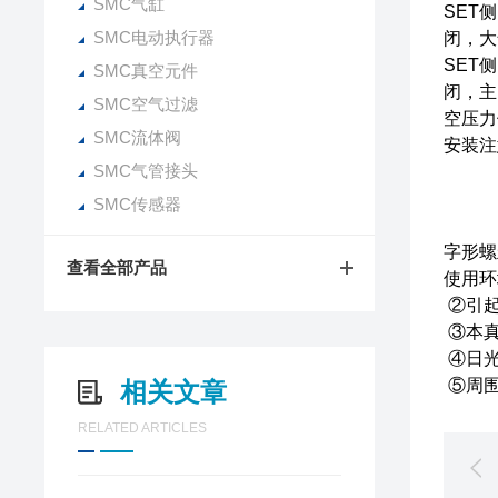
SMC气缸
SET
SMC电动执行器
闭，大
SET
SMC真空元件
闭，主
SMC空气过滤
空压力
SMC流体阀
安装注
SMC气管接头
②在
③检
SMC传感器
④快
字形螺
查看全部产品
使用环
②引起
③本真
④日光
⑤周围
相关文章
RELATED ARTICLES