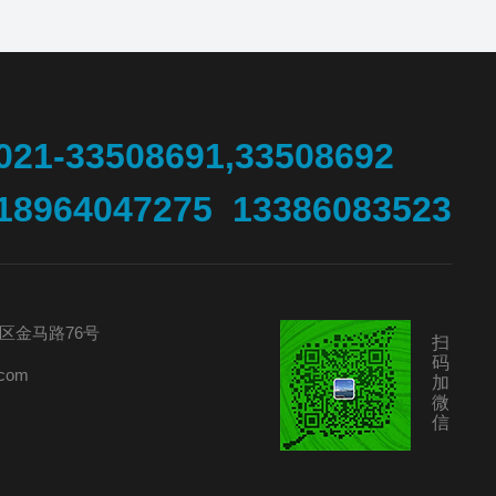
021-33508691,33508692
18964047275 13386083523
区金马路76号
扫
码
com
加
微
信