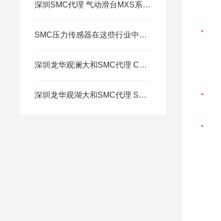
深圳SMC代理 气动滑台MXS系列 带端锁(ø8)
SMC压力传感器在这些行业中的应用
深圳龙华观澜大和SMC代理 CA2 系列 气缸/标准型 单杆双作用
深圳龙华观湖大和SMC代理 SP 系列 吸板