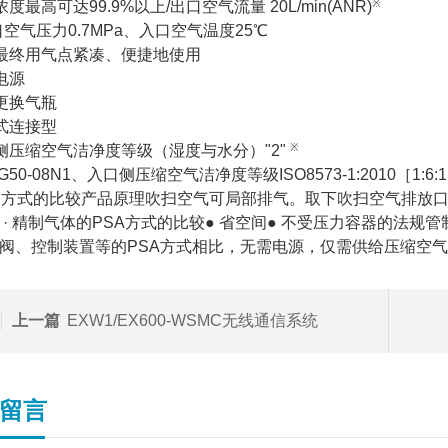
※
度最高可达99.9%以上/出口空气流量 20L/min(ANR)
空气压力0.7MPa、入口空气温度25℃
最终用气点紧凑、便捷地使用
电源
更换气瓶
式连接型
※
侧压缩空气洁净度等级（湿度与水分）"2"
50-08N1、入口侧压缩空气洁净度等级ISO8573-1:2010［1:6
A
方式的比较产品原理吹扫空气可局部排气。取下吹扫空气排放
 · 精制气体的PSA方式的比较● 省空间● 不受压力容器的法规
阀、控制装置等的PSA方式相比，无需电源，仅需供给压缩空
上一篇
EXW1/EX600-WSMC无线通信系统
留言