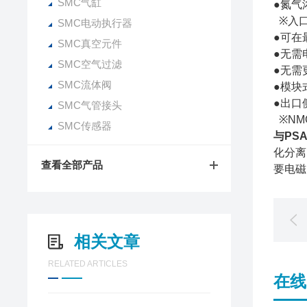
SMC气缸
●氮气浓
※入口
SMC电动执行器
●可在
SMC真空元件
●无需
SMC空气过滤
●无需
SMC流体阀
●模块
●出口
SMC气管接头
※NMG
SMC传感器
与PS
化分离
查看全部产品
要电磁
相关文章
RELATED ARTICLES
在线