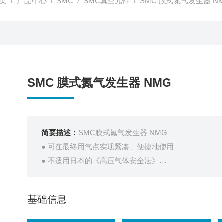
页
/
产品中心
/
SMC
/
SMC真空元件
/ SMC 膜式氮气发生器 N
SMC 膜式氮气发生器 NMG
简要描述：
SMC膜式氮气发生器 NMG
● 可在最终用气点实现紧凑、便捷地使用
● 不适用日本的《高压气体安全法》
● 无需电源
● 无需更换气瓶
基础信息
● 出口侧压缩空气洁净度等级（湿度与水分）“2"