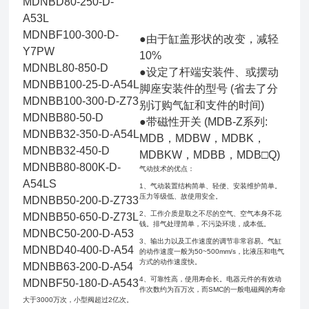
MDNBD80-250-D-
A53L
MDNBF100-300-D-
●由于缸盖形状的改变，
减轻
Y7PW
10%
MDNBL80-850-D
●设定了杆端安装件、或摆动
MDNBB100-25-D-A54L
脚座安装件的型号 (省去了分
MDNBB100-300-D-Z73
别订购气缸和支件的时间)
MDNBB80-50-D
●带磁性开关 (MDB-Z系列:
MDNBB32-350-D-A54L
MDB，MDBW，MDBK，
MDNBB32-450-D
MDBKW，MDBB，MDB□Q)
MDNBB80-800K-D-
气动技术的优点：
A54LS
1、气动装置结构简单、轻便、安装维护简单。
压力等级低、故使用安全。
MDNBB50-200-D-Z733
2、工作介质是取之不尽的空气、空气本身不花
MDNBB50-650-D-Z73L
钱。排气处理简单，不污染环境，成本低。
MDNBC50-200-D-A53
3、输出力以及工作速度的调节非常容易。气缸
MDNBD40-400-D-A54
的动作速度一般为50~500mm/s，比液压和电气
方式的动作速度快。
MDNBB63-200-D-A54
4、可靠性高，使用寿命长。电器元件的有效动
MDNBF50-180-D-A543
作次数约为百万次，而SMC的一般电磁阀的寿命
大于3000万次，小型阀超过2亿次。