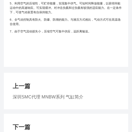
5、利用空气的压缩性，可贮存能量，实现集中供气。可短时间释放能量，以获得间歇
运动中的高速响应。可实现缓冲。对冲击负载和过负载有较强的适应能力。在一定条件
下，可使气动装置有自保持能力。
6、全气动控制具有防火、防爆、防潮的能力。与液压方式相比，气动方式可在高温场
合使用。
7、由于空气流动损失小，压缩空气可集中供应，远距离输送。
上一篇
深圳SMC代理 MNBW系列 气缸简介
下一篇