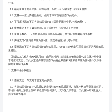
合理。
1.2 额定流量下的压力降：此指标也只反映不可压缩流态下的流量特性。
1.3 流量——压力降特性曲线：使用于不可压缩流态下的元件。
1.4 不可压缩流态下的有效截面积S值：适用于压降小于2%时的元件。
1.5 壅塞流态下的有效截面积S值：适用于可压缩流态下的元件。
1.6 流量系数Cd：元件的最小界面位置不易确定，故难以准确测定相关参数。
1.7 声速流导C值与临界压力比b值：测定准确性难以同时保证。
1.8 壅塞流态下的有效截面积S值和临界压力比b值：能*确定可压缩流态下的元件的流
量特性。
通过以上八种方法的对比可知：由于脉冲阀内部流道比较复杂且气流在脉冲阀中处
于可压缩流态，因此决定选择壅塞流态下的有效截面积S值和临界压力比b值作为脉冲
阀的流量特性参数。
2. 流量特性参数概念
2.1 壅塞流态：气流处于音速时的状态。
2.2 有效截面积S值：气流通过脉冲阀时的有效流通面积。当脉冲阀处于壅塞流态下，
不论脉冲阀上游的总压P0和总温T0如何变化，其S值几乎不变。因此脉冲阀S值越大，
其流通能力越强。