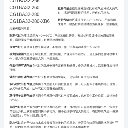
CG1BA32-25K
CG1BA32-260
粗杆气缸
是指活塞杆直径比标准气缸杆径大的气
缸，以增强活塞杆的强度，行程也可增大。
CG1BA32-280
耐热气缸
的环境温度为-10~+150℃，不能装磁
CG1BA32-280-XB6
性开关。耐热缸的密封材质为氟橡胶，润滑脂使
用氟树脂润滑脂。
耐寒气缸
的环境温度为-40~+70℃，不能装磁性开关。密封材料及缓冲垫改用低腈橡
胶，润滑脂改用氟树脂类，耐磨环改用树脂。
低速气缸
可在低速下做平稳运动，不给油工作。活塞运动速度5~50mm/s。
强力防尘圈
气缸用于铸造机械、建筑机械、产业用车等在砂石、尘土多的恶劣环境中工
作，强力防尘圈是被压入的，不能更换。
伸出行程可调气缸
在气缸的无杆侧设有定程器和螺母，作为调整机构，活塞杆伸出行程
可调。
返回行程可调气缸
在气缸无杆侧设置调整螺钉，使活塞杆返回行程可调。
双行程双出杆气缸
是将两个气缸的无杆侧缸盖合为一体，可以有四个准确的停止位置，
故又称多位气缸。这种气缸可能有挠曲变形。
双行程单出杆气缸
是将两个单杆双作用气缸串接而成的，也有四个工作位置，故也称多
位气缸。
串联气缸
将两个双作用气缸的活塞杆连成一体。这种缸可以得到两倍的输出力。常用于
气动压力机上或安装空间狭小的地方。用小缸径获得较大的推力。有些串联气缸一侧加
入液压油，可作为阻尼缸使用。
防水气缸
适合于气缸与水或冷却液直接接触的机器上。带开关气缸应选用防水型磁性开
关。缸内使用特殊防尘圈，且活塞杆及杆端螺母使用不锈钢材质。