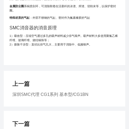
金属防尘圈
系铜质刮环，可清除附着在活塞杆的冰渣、焊渣、切削末等，以保护密封
圈。
特殊材质的气缸
：外部不锈钢的气缸、密封件为氟素橡胶的气缸
SMC消音器的消音原理
1）吸收型：压缩空气通过多孔的吸声材料减少排气噪声。吸声材料大多使用聚氯乙烯
纤维、玻璃纤维、烧结铜珠等；
2）膨胀干涉型：直径比排气孔大，主要用于消除中、低频噪声。
上一篇
深圳SMC代理 CG1系列 基本型/CG1BN
下一篇