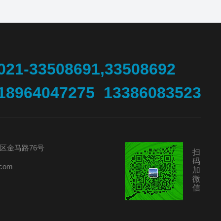
021-33508691,33508692
18964047275 13386083523
区金马路76号
扫
码
com
加
微
信