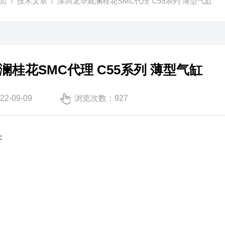
页
/
技术文章
/ 深圳龙华观澜桂花SMC代理 C55系列 薄型气缸
澜桂花SMC代理 C55系列 薄型气缸
-09-09
浏览次数：927
：