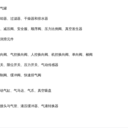
、气罐
冷却器、过滤器、干燥器和排水器
阀、减压阀、安全服、顺序阀、压力比例阀、真空发生器
中润滑元件
换向阀、气控换向阀、人控换向阀、机控换向阀、单向阀、梭阀
开关、限位开关、压力开关、气动传感器
控制阀、缓冲阀、快速排气阀
摆动气缸、气马达、气爪、真空吸盘
、接头与气管、液压缓冲器、气液转换器