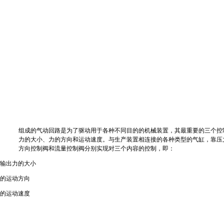
组成的气动回路是为了驱动用于各种不同目的的机械装置，其最重要的三个控
力的大小、力的方向和运动速度。与生产装置相连接的各种类型的气缸，靠压
方向控制阀和流量控制阀分别实现对三个内容的控制，即：
动输出力的大小
缸的运动方向
缸的运动速度
：