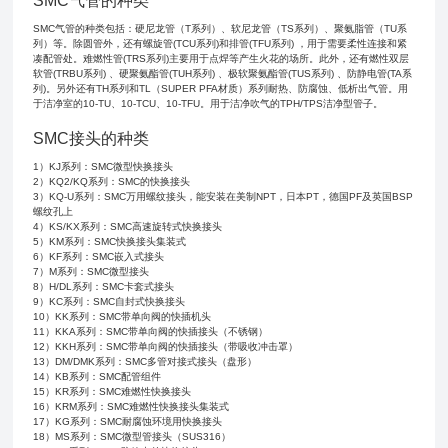
SMC气管的种类
SMC气管的种类包括：硬尼龙管（T系列）、软尼龙管（TS系列）、聚氨脂管（TU系
列）等。除圆管外，还有螺旋管(TCU系列)和排管(TFU系列) ，用于需要柔性连接和紧
凑配管处。难燃性管(TRS系列)主要用于点焊等产生火花的场所。此外，还有燃性双层
软管(TRBU系列) 、硬聚氨酯管(TUH系列) 、极软聚氨酯管(TUS系列) 、防静电管(TA系
列)。另外还有TH系列和TL（SUPER PFA材质）系列耐热、防腐蚀、低析出气管。用
于洁净室的10-TU、10-TCU、10-TFU。用于洁净吹气的TPH/TPS洁净型管子。
SMC接头的种类
1）KJ系列：SMC微型快换接头
2）KQ2/KQ系列：SMC的快换接头
3）KQ-U系列：SMC万用螺纹接头，能安装在美制NPT，日本PT，德国PF及英国BSP
螺纹孔上
4）KS/KX系列：SMC高速旋转式快换接头
5）KM系列：SMC快换接头集装式
6）KF系列：SMC嵌入式接头
7）M系列：SMC微型接头
8）H/DL系列：SMC卡套式接头
9）KC系列：SMC自封式快换接头
10）KK系列：SMC带单向阀的快插机头
11）KKA系列：SMC带单向阀的快插接头（不锈钢）
12）KKH系列：SMC带单向阀的快插接头（带吸收冲击罩）
13）DM/DMK系列：SMC多管对接式接头（盘形）
14）KB系列：SMC配管组件
15）KR系列：SMC难燃性快换接头
16）KRM系列：SMC难燃性快换接头集装式
17）KG系列：SMC耐腐蚀环境用快换接头
18）MS系列：SMC微型管接头（SUS316）