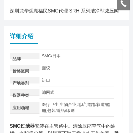
深圳龙华观湖福民SMC代理 SRH 系列洁净型减压阀
详细介绍
SMC/日本
品牌
面议
价格区间
进口
产地类别
滤网式
仪器种类
医疗卫生,生物产业,地矿,道路/轨道/船
应用领域
舶,包装/造纸/印刷
SMC过滤器
安装在主管路中。清除压缩空气中的油