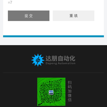
=7
扫
码
加
微
信