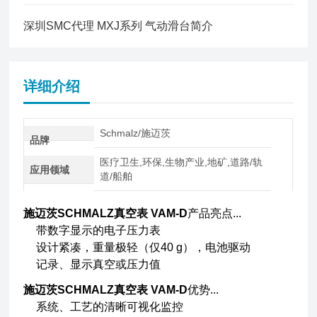
深圳SMC代理 MXJ系列 气动滑台简介
详细介绍
Schmalz/施迈茨
品牌
医疗卫生,环保,生物产业,地矿,道路/轨
应用领域
道/船舶
施迈茨SCHMALZ真空表 VAM-D
产品亮点...
带数字显示的电子压力表
设计紧凑，重量极轻（仅40 g），电池驱动
记录、显示真空或压力值
施迈茨SCHMALZ真空表 VAM-D
优势...
系统、工艺的清晰可视化监控