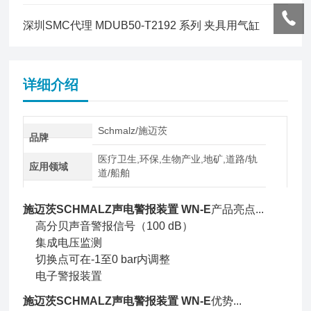
深圳SMC代理 MDUB50-T2192 系列 夹具用气缸
详细介绍
Schmalz/施迈茨
品牌
医疗卫生,环保,生物产业,地矿,道路/轨
应用领域
道/船舶
施迈茨SCHMALZ声电警报装置 WN-E
产品亮点...
高分贝声音警报信号（100 dB）
集成电压监测
切换点可在-1至0 bar内调整
电子警报装置
施迈茨SCHMALZ声电警报装置 WN-E
优势...