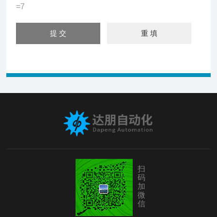
=7
扫
码
加
微
信