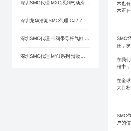
深圳SMC代理 MXQ系列气动滑台 理论输出力
术也有
术正在
深圳龙华清湖SMC代理 CJ2-Z 系列 气缸/标准型:单杆双作用
深圳SMC代理 带阀带导杆气缸 MVGQ简介
SMC
任，发
深圳SMC代理 MY1系列 滑动轴承导轨型 简介
在我们
程中，
在全球
大目标
SMC
户的信