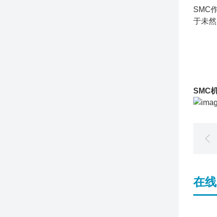
SMC
于未然
SMC
在线