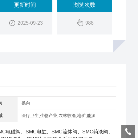
更新时间
浏览次数
2025-09-23
988
向
换向
域
医疗卫生,生物产业,农林牧渔,地矿,能源
MC电磁阀、SMC电缸、SMC流体阀、SMC药液阀、