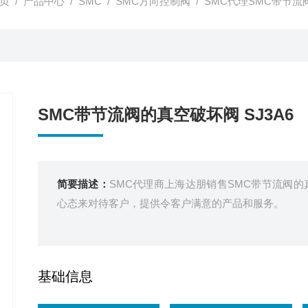
页
/
产品中心
/
SMC
/
SMC方向控制阀
/ SMC代理SMC带节流阀
SMC带节流阀的真空破坏阀 SJ3A6
简要描述：
SMC代理商上海达朋销售SMC带节流阀的
心态来对待客户，提供令客户满意的产品和服务。
基础信息