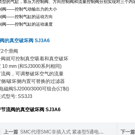
类型的气缸，靠压力控制阀、方向控制阀和流量控制阀分别实现对三个内
制阀——控制气动输出力的大小
制阀——控制气缸的运动方向
制阀——控制气缸的运动速度
阀的真空破坏阀 SJ3A6
置2个滑阀
个阀就可控制真空吸着和真空破坏
 10 mm (和SJ3000系列相同)
节流阀，可调整破坏空气的流量
空侧/破坏侧内置可替换的过滤器
电磁阀SJ2000/3000可组合(订制)
式型号: SS3J3
带节流阀的真空破坏阀 SJ3A6
上一篇
SMC代理SMC非插入式 紧凑型5通电磁阀 JSY3000
下一篇