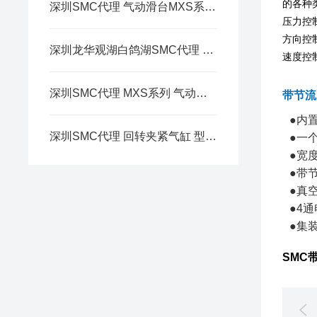
的各种
深圳SMC代理 气动滑台MXS系列 带端锁(ø8)
压力控
方向控
深圳龙华观湖白鸽湖SMC代理 V100 系列 3通电磁阀
速度控
深圳SMC代理 MXS系列 气动滑台 MXS25L-40AT-F9BL简介
带节流
●内
深圳SMC代理 回转夹紧气缸 型号列表
●一
●宽度
●带
●真
●4通
●集装
SMC