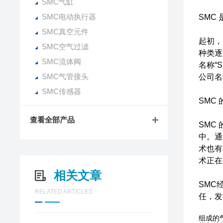
SMC气缸
SMC电动执行器
SMC
SMC真空元件
起初，
SMC空气过滤
种类逐
SMC流体阀
名称“
SMC气管接头
公司名
SMC传感器
SMC
查看全部产品
SMC
中。通
术也有
术正在
相关文章
SMC
RELATED ARTICLES
任，发
组成的