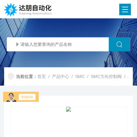
当前位置：
首页
/
产品中心
/
SMC
/
SMC方向控制阀
/ SMC代理SMC 3通电磁阀/先导式座阀 VP300/500/700