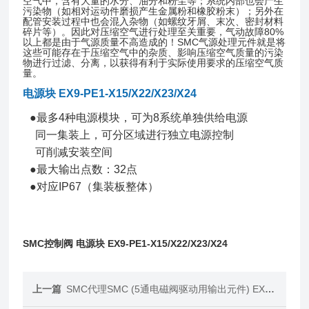
空气中，含有大量的水分、油分和粉尘等；系统内部也会产生
污染物（如相对运动件磨损产生金属粉和橡胶粉末）；另外在
配管安装过程中也会混入杂物（如螺纹牙屑、末次、密封材料
碎片等）。因此对压缩空气进行处理至关重要，气动故障80%
以上都是由于气源质量不高造成的！SMC气源处理元件就是将
这些可能存在于压缩空气中的杂质、影响压缩空气质量的污染
物进行过滤、分离，以获得有利于实际使用要求的压缩空气质
量。
电源块 EX9-PE1-X15/X22/X23/X24
●最多4种电源模块，可为8系统单独供给电源
同一集装上，可分区域进行独立电源控制
可削减安装空间
●最大输出点数：32点
●对应IP67（集装板整体）
SMC控制阀 电源块 EX9-PE1-X15/X22/X23/X24
上一篇
SMC代理SMC (5通电磁阀驱动用输出元件) EX260