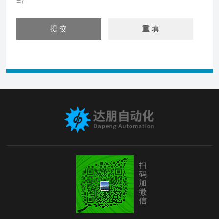
=7
扫
码
加
微
信