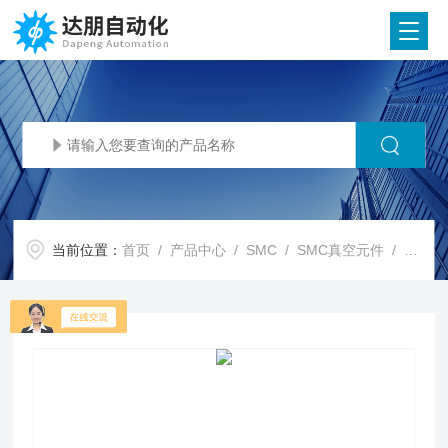
当前位置：
首页
/
产品中心
/
SMC
/
SMC真空元件
/ SMC代理SMC 带电子式延时器的真空发生器 ZMA