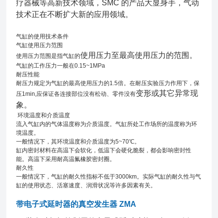
疗器械等高新技术领域，SMC 的产品大显身手，气动
技术正在不断扩大新的应用领域。
气缸的使用技术条件
气缸使用压力范围
使用压力至最高使用压力的范围。
使用压力范围是指气缸的
气缸的工作压力一般在0.15~1MPa
耐压性能
耐压力规定为气缸的最高使用压力的1.5倍。在耐压实验压力作用下，保
变形或其它异常现
压1min,应保证各连接部位没有松动、零件没有
象。
环境温度和介质温度
流入气缸内的气体温度称为介质温度。气缸所处工作场所的温度称为环
境温度。
一般情况下，其环境温度和介质温度为5~70℃。
缸内密封材料在高温下会软化，低温下会硬化脆裂，都会影响密封性
能。高温下采用耐高温氟橡胶密封圈。
耐久性
一般情况下，气缸的耐久性指标不低于3000km。实际气缸的耐久性与气
缸的使用状态、活塞速度、润滑状况等许多因素有关。
带电子式延时器的真空发生器 ZMA