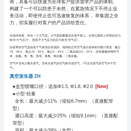
商，具备可以快速为全球客户提供需求产品的体制。
构建了一个可以防患于未然，在紧急情况下不停止业
务活动，即使停止也可迅速恢复的体系， 举集团之全
力，切实履行对客户的产品供给责任。
在地球表面，存在一个大气层。大气层的重量压在海平面上，在单位面积上所受的压力
称为“大气压力"。把高于大气压力的压力称为“空气压"。
自然界的空气是由若干气体混合而成的，地球的正常空气成分按体积分数计算是：氮占
78．08％，氧占20．95％，氩占0．93％，二氧化碳占0．03％，还有微量的惰性气
体，如氦、氖、氪、氙等。臭氧、氧化氮、二氧化氮。
空气中含有少量水蒸气。含有水蒸气的空气称为湿空气，*不含水蒸气的空气叫干空
气。
真空发生器 ZH
●盒型喷嘴口径：追加Φ1.5, Φ1.8, Φ2.0
[New]
●小型·轻量
全长：最大减少11%（缩短6.7mm）（直接配管
型）
通口高度：最大减少25%（缩短9.1mm）（直接配
管型）
容积：最大减少39%（盒型）