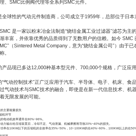
理、SMC比例阀代理等全系列SMC元件。
 是全球性的气动元件制造商，公司成立于1959年，总部位于日本
SMC 是一家以粉末冶金法制造“烧结金属工业过滤器"滤芯为主
渐丰富，并依靠优秀的品质得到了无数用户的信赖。如今 SMC
SMC"（Sintered Metal Company，意为“烧结金属公
称。
 的产品现已多达12,000种基本型元件、700,000个规格，广
 的“气动控制技术"正广泛应用于汽车、半导体、电子、机床、
过气动技术与SMC技术的融合，即使是在新一代信息技术、机
着无限发展的可能。
中的主要能量损失
缩机环节
的电动机效率通常在80%~96%。
动力输出给压缩装置后，冷却不足、气动泄漏、机械摩擦将导致20%~40%的损失。
功率在10KW以下的压缩机的全效率在35%~50%，10~100KW的在40%~60%，100KW以上的在50
送环节