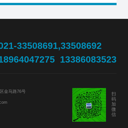
021-33508691,33508692
18964047275 13386083523
区金马路76号
扫
码
com
加
微
信