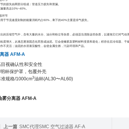
环节的损失由两部分组成：管道压力损失和泄漏。
漏量高达10%~40%。
器环节
用于节流速度刻制的能量消耗约占60%，剩下的40%主要是排气损失。
输出的压缩空气中，含有大量的水分、油分和粉尘等杂质，必须适当清除这些杂质，以避免它们对气动
的粘度增大，从液态逐渐固态化而形成油泥。它会使橡胶及塑料材料变质和老化；积存在后冷却器、干
动作不灵活；油泥的水溶液呈酸性，会使金属生锈，污染环境和产品。
离器 AFM-A
高目视确认性和安全性
明杯保护罩，包覆外壳
3
准规格/1000cm
油杯(AL30〜AL60)
油雾分离器 AFM-A
上一篇
SMC代理SMC 空气过滤器 AF-A