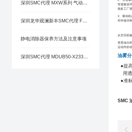
深圳SMC代理 MXW系列 气动滑台
管道输送
很多工厂泄
3、驱动机
深圳龙华观澜新丰SMC代理 FGD 系列 工业用过滤器
对外做功和
从空压机
静电消除器保养方法及注意事项
变质油分
运动件的
油雾分
深圳SMC代理 MDUB50-X2334 系列 夹具用气缸 L型托架简介
●提
用透
●准标
SMC 