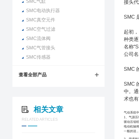
SMC气缸
接头代
SMC电动执行器
SMC
SMC真空元件
SMC空气过滤
起初，
SMC流体阀
种类逐
名称“
SMC气管接头
公司名
SMC传感器
SMC
查看全部产品
SMC
中。通
术也有
相关文章
气动系统
1、气源压
RELATED ARTICLES
驱动压缩机
电动机轴将
一般的说，
2、管道输