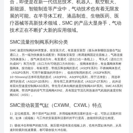
合，即使是在新一代信息技术、机器人、航空航天、
新能源、智能制造等产业中，气动技术也有着无限发
展的可能。在半导体工程、液晶制造、生物医药、医
疗器械等高新技术领域，SMC 的产品大显身手，气动
技术正在不断扩大新的应用领域。
SMC流量控制阀系列和分类
SMC 速度控制阀的种类繁多。按安装方式，有直接安装型（接头体靠螺纹连接在气缸
通口上，另一端为快换接头或配管）和面板安装型（将调速阀固定在面板上，气路连接
为快换接头）。按气体流动方向，有直通式（进出口在一条线上）、弯头式（进出口方
向成90°）和万向型（出口方向可绕进口方向转动）。按阀体材质分，有金属阀体和树
脂阀体。按功能分，有标准型，带残压释放阀的形式（AS□FE系列）不锈钢阀体形式
（AS□FG系列，可用于耐腐蚀的环境中）、低俗控制用的形式（AS□FM系列、
10~50mm/s)/洁净环境用的形式（AS□FPG、AS□FPQ系列，用于洁净室）、用选举
调节的形式（AS□1F-□D系列）、用专用工具调节的形式（AS□1F-□T系列）。此外还
有双向型速度控制阀ASD系列。带先导式单向阀的速度控制阀ASP系列。SMC AS系列
调速阀、带消声器的排气节流阀阀ASN2、具有固定节流孔和急速供气机能的速度控制
阀SSC（ASS）。
SMC滑动装置气缸（CXWM、CXWL）特点
1）定位精度高。两个双杆气缸并联，并用端板将两活塞杆连在一起，可防止活塞杆回
转。缸体（或端板）与工件的安装面和活塞杆的平行度高，故能得到高定位精度。
2）吸收冲击和噪声的能力强。液压缓冲器有装在端板上的，也有内置缸体内的，从高
速到轻载到低速重载，都可吸收较大冲击能。