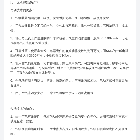
比，优点和缺点如下：
气动技术的优点：
1、气动装置结构简单、轻便、安装维护简单。压力等级低、故使用安全。
2、工作介质是取之不尽的空气、空气本身不花钱。排气处理简单，不污染环境，成本
低。
3、输出力以及工作速度的调节非常容易。气缸的动作速度一般为50~500mm/s，比液
压和电气方式的动作速度快。
4、可靠性高，使用寿命长。电器元件的有效动作次数约为百万次，而SMC的一般电磁
阀的寿命大于3000万次，小型阀超过2亿次。
5、利用空气的压缩性，可贮存能量，实现集中供气。可短时间释放能量，以获得间歇
运动中的高速响应。可实现缓冲。对冲击负载和过负载有较强的适应能力。在一定条件
下，可使气动装置有自保持能力。
6、全气动控制具有防火、防爆、防潮的能力。与液压方式相比，气动方式可在高温场
合使用。
7、由于空气流动损失小，压缩空气可集中供应，远距离输送。
气动技术的缺点：
1、由于空气有压缩性，气缸的动作速度易受负载的变化而变化。采用气液联动方式可
以克服这一缺陷。
2、气缸在低速运动时候，由于摩擦力占推力的比例较大，气缸的低速稳定性不如液压
缸。