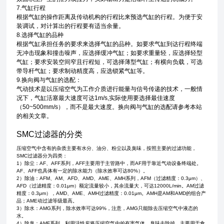
7.气缸行程
根据气缸的操作距离及传动机构的行程比来预选气缸的行程。为便于安
装调试，对计算出的行程要有适当余量。
8.选择气缸的品种
根据气缸承担任务的要求来选择气缸的品种。如要求气缸到达行程终端
无冲击现象和撞击噪声，应选择缓冲气缸；如要求重量轻，应选择轻型
气缸；要求安装空间窄且行程短，可选择薄型气缸；有横向负载，可选
带导杆气缸；要求制动精度高，应选锁紧气缸等。
9.换向阀与气缸的选配：
气动技术是以压缩空气为工作介质进行能量与信号传递的技术，一般情
况下，气缸活塞最大速度可达1m/s,实际使用要选择最佳速度
（50~500mm/s），而不是最大速度。换向阀与气缸的选配请参考本站
的相关文章。
SMC过滤器的分类
压缩空气中含有的杂质主要有水分、油分、粉尘以及臭味，按照主要的过滤功能，
SMC过滤器分为四类：
1）除尘：AF、AFF系列，AFF主要用于主管路中，而AF用于靠近气动设备终端处。
AF、AFF也具体有一定的除水能力（除水效率可达80%）。
2）除油：AFM、AM、AFD、AMD、AME、AMH系列，AFM（过滤精度：0.3μm）、
AFD（过滤精度：0.01μm）额定流量较小，其余流量大，可达12000L/min。AM过滤
精度：0.3μm），AMD、AME、AMH过滤精度：0.01μm。AMH是AM和AMD的组合产
品；AME动过滤等级最高。
3）除水：AMG系列，除水效率可达99%，注意，AMG只能除去压缩空气中液态的
水。
4）除臭：AMF系列，利用活性炭将压缩空气中的有害气体、臭味去除掉，主要用于食