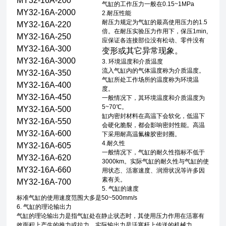
MY32-16A-200
气缸的工作压力一般在0.15~1MPa
MY32-16A-2000
2.耐压性能
耐压力规定为气缸的最高使用压力的1.5
MY32-16A-220
倍。在耐压实验压力作用下，保压1min,
MY32-16A-250
应保证各连接部位没有松动、零件没有
MY32-16A-300
变形或其它异常现象。
MY32-16A-3000
3. 环境温度和介质温度
流入气缸内的气体温度称为介质温度。
MY32-16A-350
气缸所处工作场所的温度称为环境温
MY32-16A-400
度。
MY32-16A-450
一般情况下，其环境温度和介质温度为
5~70℃。
MY32-16A-500
缸内密封材料在高温下会软化，低温下
MY32-16A-550
会硬化脆裂，都会影响密封性能。高温
MY32-16A-600
下采用耐高温氟橡胶密封圈。
4.耐久性
MY32-16A-605
一般情况下，气缸的耐久性指标不低于
MY32-16A-620
3000km。实际气缸的耐久性与气缸的使
MY32-16A-660
用状态、活塞速度、润滑状况等许多因
素有关。
MY32-16A-700
5. 气缸的速度
标准气缸的使用速度范围大多是50~500mm/s
6. 气缸的理论输出力
气缸的理论输出力是指气缸处在静止状态时，其使用压力作用在活塞有
效面积上产生的推力或拉力，实际输出力是活塞杆上传送的机械力。