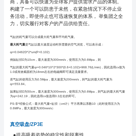
商，具备可以快速为全球客户提供需求产品的体制。
构建了一个可以防患于未然，在紧急情况下不停止业
务活动，即使停止也可迅速恢复的体系， 举集团之全
力，切实履行对客户的产品供给责任。
气缸的耗气量可以分成最大耗气量和平均耗气量。
最大耗气量
是气缸以最大速度运动时所需要的空气浏览，可以表示成：
qr=0.0462D^2*um(P+0.102)
例如缸径D为10cm，最大速度为300mm/s，使用压力为0.6Mpa，则
气缸的最大耗气量qr=0.046*10^2*300*(0.6+0.102)=968.76(L/min)，因此选用cv值为
1.0或有效截面积为18mm左右的电磁阀即可满足流量要求。
若气缸的使用压力为0.5Mpa，最大速度为200mm/s，则气缸的最大耗气量为
qr=553.84。
如果缸径D为50cm，最大速度为300mm/s，使用压力为0.6Mpa，则气缸的最大耗气量
为qr=242.19，因此选用cv值选用0.3左右的即可。
PS:非*经验公式：最大耗气量=缸径（cm计）平方再乘以系数10（此时使用压力为
0.6MPa，最大速度为300mm/s）
真空吸盘/ZP3E
●提高吸着姿势的稳定性和脱离性